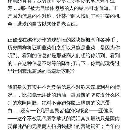
葆靓丽青春，放射性矿泉水让你和你的家人延年益
寿……那些被无良媒体忽悠的人的结局可想而知。正
是因为信息的不对称，让某些商人找到了割韭菜的机
会，遭殃的自古以来便是老百姓。
正如现在媒体炒作的现阶段的区块链概念和各种币，
历史同样将证明韭菜们之所以只能是韭菜，是因为你
听到、看到的信息都是那些商人们想给你听到、看到
的，在这种信息不对等的降维打击下，你焉能玩得过
早计划套现离场的高端玩家呢？
我们身边其实并不乏凭借信息不对称来谋取利益的情
况，，比如毫无用处的精油、跟煮熟的驴皮没什么区
别的东阿阿胶、绝对不会跑你脸上胸前的胶原蛋
白……还有一个几乎全民皆信的伪概念——亚健康
——这个不被现代医学承认的词汇其实最初只是国内
卖保健品的无良商人拍脑袋想出的营销词汇；当年的