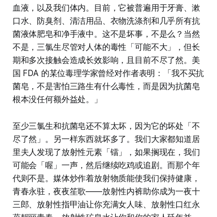
血液，以及我们体内。目前，它被普遍用于牙膏、漱
口水、防臭剂、清洁用品、衣物洗涤剂和几乎所有抗
菌液体肥皂和净手液中。这不是坏事，不是么？当然
不是，三氯生尽管对人体的毒性「可能不大」，但长
期和多次接触会造成长效影响，且目前不尽了然。美
国 FDA 的某位毒理学家曾经对作者表明：「我不买抗
菌皂，不是害怕三路生有什么毒性，而是因为抗菌皂
根本没任何额外益处。」
至少三氯生和抗菌皂还不算太坏，因为它的坏处「不
尽了然」。另一样东西就坏多了。我们大家都知道居
里夫人发现了放射性元素「镭」，如果搁现在，我们
可能会「喔」一声，然后继续吃鸡或追剧。而那个年
代则不是。媒体炒作着放射物质能使我们保持健康，
青春永驻，夜夜笙歌——放射性内裤助你成为一夜十
三郎、放射性指甲油让你充满女人味、放射性口红永