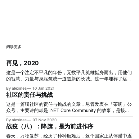
阅读更多
再见，2020
这是一个注定不平凡的年份，无数平凡英雄挺身而出，用他们
的智慧、力量与身躯筑成一道道新的长城。这一年埋葬了远方
的灯塔和无数向往灯塔的追光者，他们无视苍穹巨变与人间疾
By alexinea
10 Jan 2021
苦，他们在嘲笑与癫狂中走向穷途末路。这一年实属不易，许
社区的责任与挑战
多人和事物在这一年成为我们的记忆，永远留在了过去；许多
人和事物成为我们的榜样，为我们所追随和学习。没有哪一年
这是一篇聊社区的责任与挑战的文章，尽管发表在「茶叨」公
如今年这般光怪陆离、匪夷所思，也没有哪一年如今年这般转
众号，主要讲的却是 .NET Core Community 的故事，是接下
瞬即逝，却又能让人们回看一年之种种时备有罄竹难书之感。
来两个月社区系列文章的总起——在接下来两个月中，我将在
By alexinea
07 Nov 2020
再见，2020；你好，2021。 ※ ※ ※ 在海上 / 在风雨后的山顶
「茶叨」公众号中启用「茶有聊」专题，与大家聊一聊我认为
战疫（八）：降旗，是为前进作序
永远有一颗 / 万颗的明星！[1] ※ ※ ※ 2020 年最大的「黑天
的社区，并在「NCC 开源社区」公众号中发表多篇《NCC
鹅」事件便是新冠疫情的大爆发。然而从某种意义上来讲，它
Story》，与大家分享社区从无到有、从有到大一路走来背后
春天，万物复苏，经历了种种磨难后，这个国家正从停滞中逐