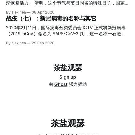
却是一种白天鹅事件。在《黑天鹅》一书中，作者纳西姆·塔
的故事。 2020 年是个魔幻年份，好多我们不曾料到的东西在
渐恢复活力。 清明，这个节气与节日同名的特殊日子，国家
勒布为「白天鹅事件」做了明确定义：确定性极高且最终会发
这年里集中出现，对于 NCC 来说也是如此。作为这一系列文
公祭日，共和国为牺牲在抗疫的烈士们和因新冠失去生命的全
By alexinea
08 Apr 2020
生的事[1]。的确，无论是 WHO、WEF[2]、CEPI[3] 还是比尔·
章的总起，让我们从头开始认识一下 NCC 吧。 NCC 全称
体同胞降旗志哀。 这三分钟的默哀，如同三千年之久，自元
战疫（七）：新冠病毒的名称与其它
盖茨等个人都多次警示人们爆发大流感的风险[4]
.NET Core Community，是一个以 .NET 为主要技术栈的开源
月至今的种种回忆化作千丝万缕道思绪萦绕在心田，那有名与
技术社区，她是民间自发成立的非官方、不以盈利为目的的社
无名的逝去者们在冥冥间与我们交融，悲其所悲，忧其所忧，
2020年2月11日，国际病毒分类委员会 ICTV 正式将新冠病毒
区，她是由 5 位联合发起人发起、近百名 .NET
叹其所叹。 这三分钟的默哀，又如三秒般短暂，我们低下头
（2019-nCoV）命名为 SARS-CoV-2 [1]，这一名称一石激起
颅，肩上承载着逝去者们的生命之重；倏而又仰起头，迎着阳
千层浪，有人说将新冠病毒取这个名字是对中国的抹黑
By alexinea
29 Feb 2020
光，必不负逝去者们的遗愿，使这腌臜病毒肆虐的每一寸土地
（2003年非典病毒叫做 SARS），也有人强烈建议要求国际病
重复昔日的繁华。 这三分钟的默哀，浓缩了我们三个月来的
毒分类委员会改名，当然也有人强调不要对 SARS-CoV-2 污名
所有情绪。我们曾经忐忑不安，曾经怀疑而悲愤，曾经误解
化。 本文所列的关于病毒命名的信息，均为研究人员基于自
过、理解过与谅解过。曾经因为一条微博求助而愤怒又怜悯，
身专业和研究进行的观点，因此它们可能相互矛盾或与随后的
茶盐观瑟
曾经因为口罩被截胡而痛骂大理没道理，曾经因为谣言的此起
研究新发现不一致。本文试图将这些信息索引起来，以资各位
彼伏而自发科普与辟谣。 我们曾在微信群中相互交流防疫经
读者自行参考。 1、 2020年2月8日，国家卫健委在当日的
Sign up
验，交换稀缺的防疫物资的购买链接。我们真相与谣言之间寻
「国务院应对新型冠状病毒肺炎疫情联防联控」将“新型冠状
由
Ghost
强力驱动
觅着有用信息，并挺身而出对谣言说不。我们共同对抗阴谋论
病毒感染的肺炎”暂命名为“新型冠状病毒肺炎”，简称“新冠肺
者们的嚣张，并拒绝与极左分子为伍。我们共同粉碎媚外美分
炎”；英文名称为“Novel Coronavirus Pneumonia”，简称为
们的虚伪，并对冷嘲热讽不屑一顾。 这是个混乱的年代，信
“NCP”。在国家卫健委官网中明确表示，这是“暂命名事宜通
息洪流冲刷着我们的
知”。 2、 世界卫生组织（WHO）最初将新病毒临时命名为
2019-nCoV，并于2020年2月11日将 2019-nCoV 感染引起的
疾病正式命名为COVID-19，即「2019年冠状病毒疾病」
茶盐观瑟