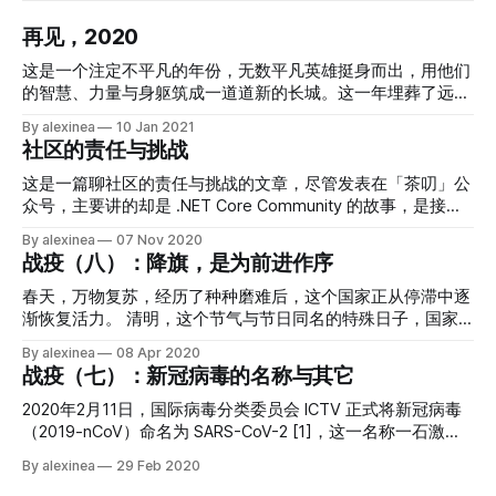
再见，2020
这是一个注定不平凡的年份，无数平凡英雄挺身而出，用他们
的智慧、力量与身躯筑成一道道新的长城。这一年埋葬了远方
的灯塔和无数向往灯塔的追光者，他们无视苍穹巨变与人间疾
By alexinea
10 Jan 2021
苦，他们在嘲笑与癫狂中走向穷途末路。这一年实属不易，许
社区的责任与挑战
多人和事物在这一年成为我们的记忆，永远留在了过去；许多
人和事物成为我们的榜样，为我们所追随和学习。没有哪一年
这是一篇聊社区的责任与挑战的文章，尽管发表在「茶叨」公
如今年这般光怪陆离、匪夷所思，也没有哪一年如今年这般转
众号，主要讲的却是 .NET Core Community 的故事，是接下
瞬即逝，却又能让人们回看一年之种种时备有罄竹难书之感。
来两个月社区系列文章的总起——在接下来两个月中，我将在
By alexinea
07 Nov 2020
再见，2020；你好，2021。 ※ ※ ※ 在海上 / 在风雨后的山顶
「茶叨」公众号中启用「茶有聊」专题，与大家聊一聊我认为
战疫（八）：降旗，是为前进作序
永远有一颗 / 万颗的明星！[1] ※ ※ ※ 2020 年最大的「黑天
的社区，并在「NCC 开源社区」公众号中发表多篇《NCC
鹅」事件便是新冠疫情的大爆发。然而从某种意义上来讲，它
Story》，与大家分享社区从无到有、从有到大一路走来背后
春天，万物复苏，经历了种种磨难后，这个国家正从停滞中逐
却是一种白天鹅事件。在《黑天鹅》一书中，作者纳西姆·塔
的故事。 2020 年是个魔幻年份，好多我们不曾料到的东西在
渐恢复活力。 清明，这个节气与节日同名的特殊日子，国家
勒布为「白天鹅事件」做了明确定义：确定性极高且最终会发
这年里集中出现，对于 NCC 来说也是如此。作为这一系列文
公祭日，共和国为牺牲在抗疫的烈士们和因新冠失去生命的全
By alexinea
08 Apr 2020
生的事[1]。的确，无论是 WHO、WEF[2]、CEPI[3] 还是比尔·
章的总起，让我们从头开始认识一下 NCC 吧。 NCC 全称
体同胞降旗志哀。 这三分钟的默哀，如同三千年之久，自元
战疫（七）：新冠病毒的名称与其它
盖茨等个人都多次警示人们爆发大流感的风险[4]
.NET Core Community，是一个以 .NET 为主要技术栈的开源
月至今的种种回忆化作千丝万缕道思绪萦绕在心田，那有名与
技术社区，她是民间自发成立的非官方、不以盈利为目的的社
无名的逝去者们在冥冥间与我们交融，悲其所悲，忧其所忧，
2020年2月11日，国际病毒分类委员会 ICTV 正式将新冠病毒
区，她是由 5 位联合发起人发起、近百名 .NET
叹其所叹。 这三分钟的默哀，又如三秒般短暂，我们低下头
（2019-nCoV）命名为 SARS-CoV-2 [1]，这一名称一石激起
颅，肩上承载着逝去者们的生命之重；倏而又仰起头，迎着阳
千层浪，有人说将新冠病毒取这个名字是对中国的抹黑
By alexinea
29 Feb 2020
光，必不负逝去者们的遗愿，使这腌臜病毒肆虐的每一寸土地
（2003年非典病毒叫做 SARS），也有人强烈建议要求国际病