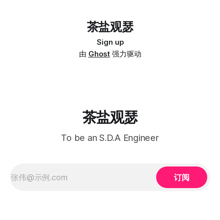
重复昔日的繁华。 这三分钟的默哀，浓缩了我们三个月来的
毒分类委员会改名，当然也有人强调不要对 SARS-CoV-2 污名
所有情绪。我们曾经忐忑不安，曾经怀疑而悲愤，曾经误解
化。 本文所列的关于病毒命名的信息，均为研究人员基于自
过、理解过与谅解过。曾经因为一条微博求助而愤怒又怜悯，
身专业和研究进行的观点，因此它们可能相互矛盾或与随后的
茶盐观瑟
曾经因为口罩被截胡而痛骂大理没道理，曾经因为谣言的此起
研究新发现不一致。本文试图将这些信息索引起来，以资各位
彼伏而自发科普与辟谣。 我们曾在微信群中相互交流防疫经
读者自行参考。 1、 2020年2月8日，国家卫健委在当日的
Sign up
验，交换稀缺的防疫物资的购买链接。我们真相与谣言之间寻
「国务院应对新型冠状病毒肺炎疫情联防联控」将“新型冠状
由
Ghost
强力驱动
觅着有用信息，并挺身而出对谣言说不。我们共同对抗阴谋论
病毒感染的肺炎”暂命名为“新型冠状病毒肺炎”，简称“新冠肺
者们的嚣张，并拒绝与极左分子为伍。我们共同粉碎媚外美分
炎”；英文名称为“Novel Coronavirus Pneumonia”，简称为
们的虚伪，并对冷嘲热讽不屑一顾。 这是个混乱的年代，信
“NCP”。在国家卫健委官网中明确表示，这是“暂命名事宜通
息洪流冲刷着我们的
知”。 2、 世界卫生组织（WHO）最初将新病毒临时命名为
2019-nCoV，并于2020年2月11日将 2019-nCoV 感染引起的
疾病正式命名为COVID-19，即「2019年冠状病毒疾病」
茶盐观瑟
To be an S.D.A Engineer
订阅