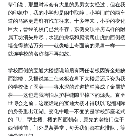
辈们说，那里时常会有大量的男男女女经过，但在我
的印象中，我的小学却是闹中取静，小学门前的两车
道的马路更是鲜有汽车往来。十多年来，小学的变化
巨大，曾经的校门已然不存，东侧尖顶平房式样的附
属工坊消失殆尽，水泥的操场和爬满爬山虎的西侧楼
墙变得整洁万分——就像哈士奇面前的果盘一样——
就连学校的名称都不再如故。
学校西侧的宝通大楼据说前后有两任老板因资金短缺
而跳楼，又据说第二任老板在盘下大楼后还斥资为我
的学校做了医美——将水泥的过道护栏换成了金属护
栏——这也是我害怕从护栏缝隙里掉下的源头。直至
世博会之前，这座烂尾的宝通大楼才得以以飞洲国际
的身份重出江湖。变化中唯一不变的是学校那座老式
的「U」型主楼。楼的凹面朝南，原先的老校门位于
西侧楼前，门外是条弄堂，每天我们都在此排队，等