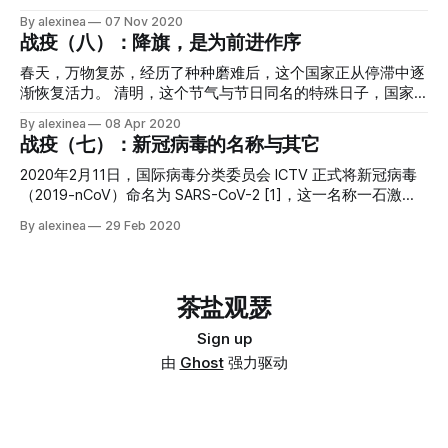
瞬即逝，却又能让人们回看一年之种种时备有罄竹难书之感。
来两个月社区系列文章的总起——在接下来两个月中，我将在
By alexinea
07 Nov 2020
再见，2020；你好，2021。 ※ ※ ※ 在海上 / 在风雨后的山顶
「茶叨」公众号中启用「茶有聊」专题，与大家聊一聊我认为
战疫（八）：降旗，是为前进作序
永远有一颗 / 万颗的明星！[1] ※ ※ ※ 2020 年最大的「黑天
的社区，并在「NCC 开源社区」公众号中发表多篇《NCC
鹅」事件便是新冠疫情的大爆发。然而从某种意义上来讲，它
Story》，与大家分享社区从无到有、从有到大一路走来背后
春天，万物复苏，经历了种种磨难后，这个国家正从停滞中逐
却是一种白天鹅事件。在《黑天鹅》一书中，作者纳西姆·塔
的故事。 2020 年是个魔幻年份，好多我们不曾料到的东西在
渐恢复活力。 清明，这个节气与节日同名的特殊日子，国家
勒布为「白天鹅事件」做了明确定义：确定性极高且最终会发
这年里集中出现，对于 NCC 来说也是如此。作为这一系列文
公祭日，共和国为牺牲在抗疫的烈士们和因新冠失去生命的全
By alexinea
08 Apr 2020
生的事[1]。的确，无论是 WHO、WEF[2]、CEPI[3] 还是比尔·
章的总起，让我们从头开始认识一下 NCC 吧。 NCC 全称
体同胞降旗志哀。 这三分钟的默哀，如同三千年之久，自元
战疫（七）：新冠病毒的名称与其它
盖茨等个人都多次警示人们爆发大流感的风险[4]
.NET Core Community，是一个以 .NET 为主要技术栈的开源
月至今的种种回忆化作千丝万缕道思绪萦绕在心田，那有名与
技术社区，她是民间自发成立的非官方、不以盈利为目的的社
无名的逝去者们在冥冥间与我们交融，悲其所悲，忧其所忧，
2020年2月11日，国际病毒分类委员会 ICTV 正式将新冠病毒
区，她是由 5 位联合发起人发起、近百名 .NET
叹其所叹。 这三分钟的默哀，又如三秒般短暂，我们低下头
（2019-nCoV）命名为 SARS-CoV-2 [1]，这一名称一石激起
颅，肩上承载着逝去者们的生命之重；倏而又仰起头，迎着阳
千层浪，有人说将新冠病毒取这个名字是对中国的抹黑
By alexinea
29 Feb 2020
光，必不负逝去者们的遗愿，使这腌臜病毒肆虐的每一寸土地
（2003年非典病毒叫做 SARS），也有人强烈建议要求国际病
重复昔日的繁华。 这三分钟的默哀，浓缩了我们三个月来的
毒分类委员会改名，当然也有人强调不要对 SARS-CoV-2 污名
所有情绪。我们曾经忐忑不安，曾经怀疑而悲愤，曾经误解
化。 本文所列的关于病毒命名的信息，均为研究人员基于自
过、理解过与谅解过。曾经因为一条微博求助而愤怒又怜悯，
身专业和研究进行的观点，因此它们可能相互矛盾或与随后的
茶盐观瑟
曾经因为口罩被截胡而痛骂大理没道理，曾经因为谣言的此起
研究新发现不一致。本文试图将这些信息索引起来，以资各位
彼伏而自发科普与辟谣。 我们曾在微信群中相互交流防疫经
读者自行参考。 1、 2020年2月8日，国家卫健委在当日的
Sign up
验，交换稀缺的防疫物资的购买链接。我们真相与谣言之间寻
「国务院应对新型冠状病毒肺炎疫情联防联控」将“新型冠状
由
Ghost
强力驱动
觅着有用信息，并挺身而出对谣言说不。我们共同对抗阴谋论
病毒感染的肺炎”暂命名为“新型冠状病毒肺炎”，简称“新冠肺
者们的嚣张，并拒绝与极左分子为伍。我们共同粉碎媚外美分
炎”；英文名称为“Novel Coronavirus Pneumonia”，简称为
们的虚伪，并对冷嘲热讽不屑一顾。 这是个混乱的年代，信
“NCP”。在国家卫健委官网中明确表示，这是“暂命名事宜通
息洪流冲刷着我们的
知”。 2、 世界卫生组织（WHO）最初将新病毒临时命名为