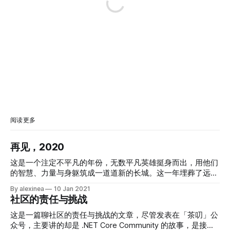
阅读更多
再见，2020
这是一个注定不平凡的年份，无数平凡英雄挺身而出，用他们
的智慧、力量与身躯筑成一道道新的长城。这一年埋葬了远方
的灯塔和无数向往灯塔的追光者，他们无视苍穹巨变与人间疾
By alexinea
10 Jan 2021
苦，他们在嘲笑与癫狂中走向穷途末路。这一年实属不易，许
社区的责任与挑战
多人和事物在这一年成为我们的记忆，永远留在了过去；许多
人和事物成为我们的榜样，为我们所追随和学习。没有哪一年
这是一篇聊社区的责任与挑战的文章，尽管发表在「茶叨」公
如今年这般光怪陆离、匪夷所思，也没有哪一年如今年这般转
众号，主要讲的却是 .NET Core Community 的故事，是接下