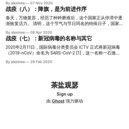
By alexinea
07 Nov 2020
再见，2020；你好，2021。 ※ ※ ※ 在海上 / 在风雨后的山顶
「茶叨」公众号中启用「茶有聊」专题，与大家聊一聊我认为
战疫（八）：降旗，是为前进作序
永远有一颗 / 万颗的明星！[1] ※ ※ ※ 2020 年最大的「黑天
的社区，并在「NCC 开源社区」公众号中发表多篇《NCC
鹅」事件便是新冠疫情的大爆发。然而从某种意义上来讲，它
Story》，与大家分享社区从无到有、从有到大一路走来背后
春天，万物复苏，经历了种种磨难后，这个国家正从停滞中逐
却是一种白天鹅事件。在《黑天鹅》一书中，作者纳西姆·塔
的故事。 2020 年是个魔幻年份，好多我们不曾料到的东西在
渐恢复活力。 清明，这个节气与节日同名的特殊日子，国家
勒布为「白天鹅事件」做了明确定义：确定性极高且最终会发
这年里集中出现，对于 NCC 来说也是如此。作为这一系列文
公祭日，共和国为牺牲在抗疫的烈士们和因新冠失去生命的全
By alexinea
08 Apr 2020
生的事[1]。的确，无论是 WHO、WEF[2]、CEPI[3] 还是比尔·
章的总起，让我们从头开始认识一下 NCC 吧。 NCC 全称
体同胞降旗志哀。 这三分钟的默哀，如同三千年之久，自元
战疫（七）：新冠病毒的名称与其它
盖茨等个人都多次警示人们爆发大流感的风险[4]
.NET Core Community，是一个以 .NET 为主要技术栈的开源
月至今的种种回忆化作千丝万缕道思绪萦绕在心田，那有名与
技术社区，她是民间自发成立的非官方、不以盈利为目的的社
无名的逝去者们在冥冥间与我们交融，悲其所悲，忧其所忧，
2020年2月11日，国际病毒分类委员会 ICTV 正式将新冠病毒
区，她是由 5 位联合发起人发起、近百名 .NET
叹其所叹。 这三分钟的默哀，又如三秒般短暂，我们低下头
（2019-nCoV）命名为 SARS-CoV-2 [1]，这一名称一石激起
颅，肩上承载着逝去者们的生命之重；倏而又仰起头，迎着阳
千层浪，有人说将新冠病毒取这个名字是对中国的抹黑
By alexinea
29 Feb 2020
光，必不负逝去者们的遗愿，使这腌臜病毒肆虐的每一寸土地
（2003年非典病毒叫做 SARS），也有人强烈建议要求国际病
重复昔日的繁华。 这三分钟的默哀，浓缩了我们三个月来的
毒分类委员会改名，当然也有人强调不要对 SARS-CoV-2 污名
所有情绪。我们曾经忐忑不安，曾经怀疑而悲愤，曾经误解
化。 本文所列的关于病毒命名的信息，均为研究人员基于自
过、理解过与谅解过。曾经因为一条微博求助而愤怒又怜悯，
身专业和研究进行的观点，因此它们可能相互矛盾或与随后的
茶盐观瑟
曾经因为口罩被截胡而痛骂大理没道理，曾经因为谣言的此起
研究新发现不一致。本文试图将这些信息索引起来，以资各位
彼伏而自发科普与辟谣。 我们曾在微信群中相互交流防疫经
读者自行参考。 1、 2020年2月8日，国家卫健委在当日的
Sign up
验，交换稀缺的防疫物资的购买链接。我们真相与谣言之间寻
「国务院应对新型冠状病毒肺炎疫情联防联控」将“新型冠状
由
Ghost
强力驱动
觅着有用信息，并挺身而出对谣言说不。我们共同对抗阴谋论
病毒感染的肺炎”暂命名为“新型冠状病毒肺炎”，简称“新冠肺
者们的嚣张，并拒绝与极左分子为伍。我们共同粉碎媚外美分
炎”；英文名称为“Novel Coronavirus Pneumonia”，简称为
们的虚伪，并对冷嘲热讽不屑一顾。 这是个混乱的年代，信
“NCP”。在国家卫健委官网中明确表示，这是“暂命名事宜通
息洪流冲刷着我们的
知”。 2、 世界卫生组织（WHO）最初将新病毒临时命名为
2019-nCoV，并于2020年2月11日将 2019-nCoV 感染引起的