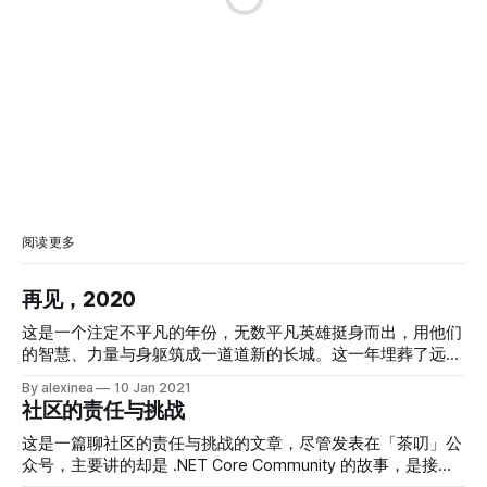
阅读更多
再见，2020
这是一个注定不平凡的年份，无数平凡英雄挺身而出，用他们
的智慧、力量与身躯筑成一道道新的长城。这一年埋葬了远方
的灯塔和无数向往灯塔的追光者，他们无视苍穹巨变与人间疾
By alexinea
10 Jan 2021
苦，他们在嘲笑与癫狂中走向穷途末路。这一年实属不易，许
社区的责任与挑战
多人和事物在这一年成为我们的记忆，永远留在了过去；许多
人和事物成为我们的榜样，为我们所追随和学习。没有哪一年
这是一篇聊社区的责任与挑战的文章，尽管发表在「茶叨」公
如今年这般光怪陆离、匪夷所思，也没有哪一年如今年这般转
众号，主要讲的却是 .NET Core Community 的故事，是接下
瞬即逝，却又能让人们回看一年之种种时备有罄竹难书之感。
来两个月社区系列文章的总起——在接下来两个月中，我将在