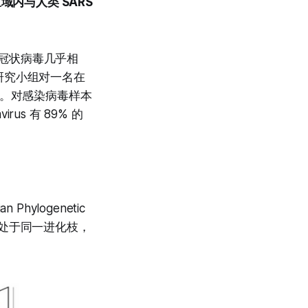
区域内与人类 SARS
他冠状病毒几乎相
研究小组对一名在
查。对感染病毒样本
us 有 89% 的
ylogenetic
病毒处于同一进化枝，