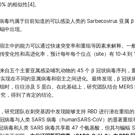
0% 的相似性[4]。
病毒均属于目前知道的可以感染人类的 Sarbecovirus 亚属
蝠中出现。
宿主中的能力可以通过快速突变率和重组等因素来解释。一
变化性和高进化率，预计每年每个位点（site）有 10-4 到 1
来自五个主要亚属感染哺乳动物的 45 个 β 冠状病毒序列，
病毒实现在不同的亚属病毒和宿主之间进化。最终发现，β 冠状
组时，往往涉及 S 蛋白。在此基础上，研究团队结合 MERS
了研究，得到了肯定的结论。
，研究团队在刺突基因中发现能够支持 RBD 进行潜在重组的3
病毒与人类 SARS 病毒（humanSARS-CoV）的显著重
新冠病毒和人类 SARS 病毒共享着 47 个氨基酸，但其与蝙蝠 SA