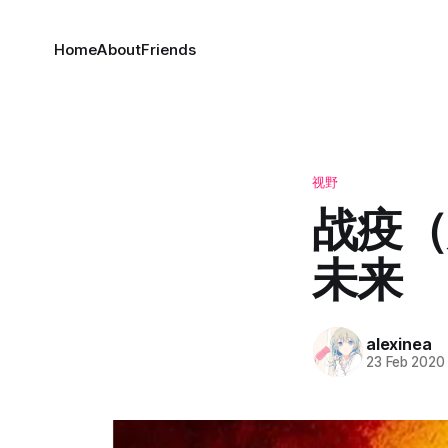
Home
About
Friends
视野
战疫（
未来
alexinea
23 Feb 2020